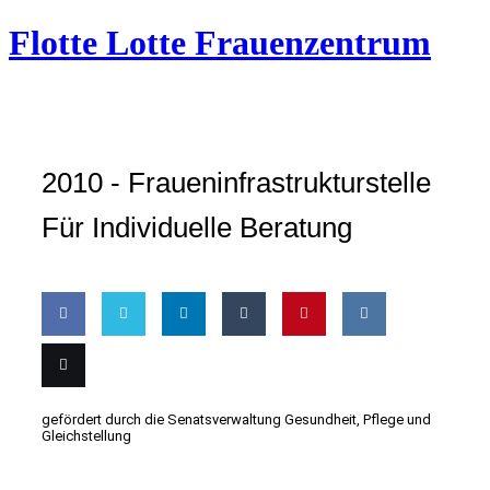
Zum
Flotte Lotte Frauenzentrum
Inhalt
wechseln
2010 -
Fraueninfrastrukturstelle
Für Individuelle Beratung
Share
Share
Share
Share
Pin
Share
on
on
on
on
this
on VK
Email
gefördert durch die Senatsverwaltung Gesundheit, Pflege und
Gleichstellung
Facebook
Twitter
LinkedIn
Tumblr
this