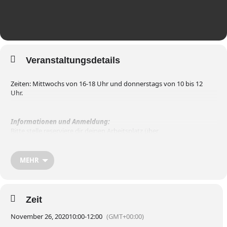
Veranstaltungsdetails
Zeiten: Mittwochs von 16-18 Uhr und donnerstags von 10 bis 12
Uhr.
Informationen und Anmeldung:
Bitte stelle reserviere dir deinen Arbeitsplatz über
unser
Kontaktformular
oder telefonisch unter 030 – 416 70 11. Für
weitere Zeitfenster bitten wir um Absprache
MEHR
Weitere Informationen findest du
hier
.
Zeit
November 26, 2020
10:00
-
12:00
(GMT+00:00)