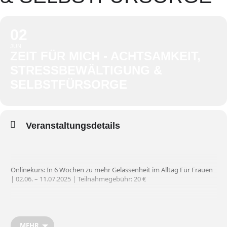
02
JUN
ZEIT FÜR MICH - ACHTSAMKEIT,
STRESSBEWÄLTIGUNG &
SELBSTFÜRSORGE
Veranstaltungsdetails
Onlinekurs: In 6 Wochen zu mehr Gelassenheit im Alltag Für Frauen
| 02.06. – 11.07.2025 | Teilnahmegebühr: 20 €
In diesem Onlinekurs tauchst du über sechs Wochen in die Welt der
Achtsamkeit ein – ganz flexibel und in deinem eigenen Tempo. Der
MEHR
Kurs ist als Selbstlernkurs konzipiert: Du kannst alle Inhalte