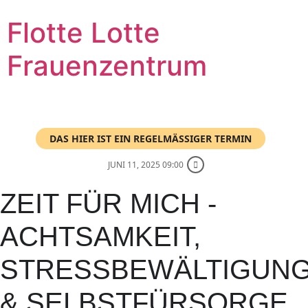
Zum
Flotte Lotte
Inhalt
wechseln
Frauenzentrum
DAS HIER IST EIN REGELMÄSSIGER TERMIN
JUNI 11, 2025 09:00
ZEIT FÜR MICH -
ACHTSAMKEIT,
STRESSBEWÄLTIGUN
& SELBSTFÜRSORGE