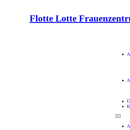
Flotte Lotte Frauenzent
A
A
Ü
K
A